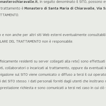
asterochiaravalle.it
, in seguito denominato il SITO, possono es
oro trattamento è
Monastero di Santa Maria di Chiaravalle, Via S
RATTAMENTO.
o e non anche per altri siti Web esterni eventualmente consultabili 
 TITOLARE DEL TRATTAMENTO non è responsabile.
(fisicamente residenti su server collegati alla rete) sono effettua
collaboratori o incaricati al trattamento, oppure da eventuali inc
gazione sul SITO viene comunicato o diffuso a terzi il cui operato 
el SITO stesso. I dati personali forniti dagli utenti che inoltrano 
 la prestazione richiesta e sono comunicati a terzi nel caso in cui ci