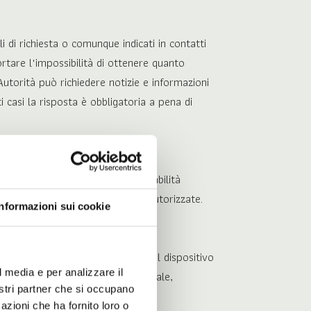
li di richiesta o comunque indicati in contatti
rtare l'impossibilità di ottenere quanto
Autorità può richiedere notizie e informazioni
 casi la risposta è obbligatoria a pena di
e/o una 'password', sarà responsabilità
lizzo da parte di persone non autorizzate.
Informazioni sui cookie
onsentono al SITO di riconoscere il dispositivo
l media e per analizzare il
ordare i siti preferiti e, in generale,
nostri partner che si occupano
azioni che ha fornito loro o