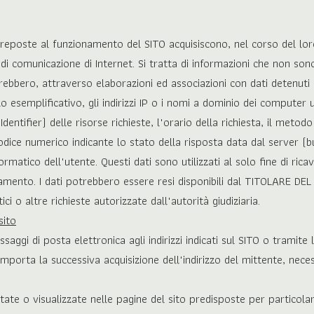
reposte al funzionamento del SITO acquisiscono, nel corso del loro
i di comunicazione di Internet. Si tratta di informazioni che non so
ebbero, attraverso elaborazioni ed associazioni con dati detenuti da
 esemplificativo, gli indirizzi IP o i nomi a dominio dei computer ut
dentifier) delle risorse richieste, l'orario della richiesta, il metodo
codice numerico indicante lo stato della risposta data dal server (b
ormatico dell'utente. Questi dati sono utilizzati al solo fine di ric
onamento. I dati potrebbero essere resi disponibili dal TITOLARE
ici o altre richieste autorizzate dall'autorità giudiziaria.
sito
ssaggi di posta elettronica agli indirizzi indicati sul SITO o tramite
porta la successiva acquisizione dell'indirizzo del mittente, neces
tate o visualizzate nelle pagine del sito predisposte per particolari 