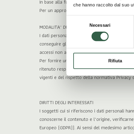
In base alla funzione e alla finalità di utilizzo,
che hanno raccolto dal suo uti
Per un approfondimento sui Cookie utilizzati d
Selezione
Necessari
MODALITA' DEL TRATTAMENTO
del
consenso
I dati personali sono trattati con e senza str
conseguire gli scopi per cui sono stati raccolti
accessi non autorizzati in ottemperanza agli o
Per fornire un servizio completo il SITO può 
Rifiuta
ritenuto responsabile di errori, contenuti, cook
vigenti e del rispetto della normativa Privacy d
DIRITTI DEGLI INTERESSATI
I soggetti cui si riferiscono i dati personali 
conoscerne il contenuto e l'origine, verificar
Europeo (GDPR)). Ai sensi del medesimo articolo 