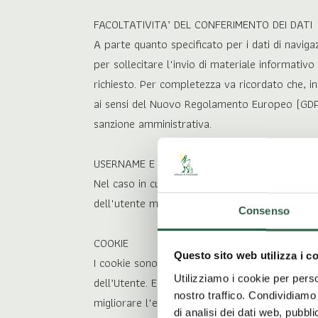
FACOLTATIVITA’ DEL CONFERIMENTO DEI DATI
A parte quanto specificato per i dati di navigazi
per sollecitare l'invio di materiale informati
richiesto. Per completezza va ricordato che, in 
ai sensi del Nuovo Regolamento Europeo (GDPR), 
sanzione amministrativa.
USERNAME E PASSWORD
Nel caso in cui per l'accesso a sezioni riserva
dell'utente mantenere tali dati riservati e c
Consenso
COOKIE
Questo sito web utilizza i c
I cookie sono brevi file di testo che vengono sc
Utilizziamo i cookie per perso
dell’Utente. Essi hanno diverse finalità come, p
nostro traffico. Condividiamo 
migliorare l'esperienza di navigazione.
di analisi dei dati web, pubbl