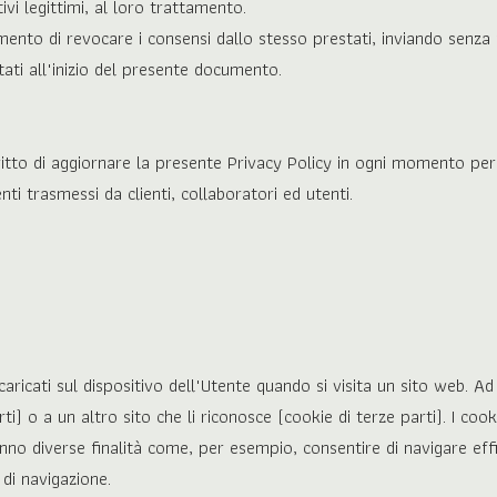
vi legittimi, al loro trattamento.
omento di revocare i consensi dallo stesso prestati, inviando senza
ti all'inizio del presente documento.
tto di aggiornare la presente Privacy Policy in ogni momento per 
i trasmessi da clienti, collaboratori ed utenti.
aricati sul dispositivo dell'Utente quando si visita un sito web. Ad 
rti) o a un altro sito che li riconosce (cookie di terze parti). I c
hanno diverse finalità come, per esempio, consentire di navigare effi
 di navigazione.