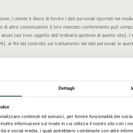
one, l'utente è libero di fornire i dati personali riportati nei modu
vo o di altre comunicazioni. Il loro mancato conferimento può compo
alcuni casi (non oggetto dell'ordinaria gestione di questo sito), l'
ai fini del controllo sul trattamento dei dati personali. In questi
te del SITO venga richiesto all'utente di scegliere uno 'username' 
omunicare immediatamente al TITOLARE DEL TRATTAMENTO il loro uti
Dettagli
ookie
aricati sul dispositivo dell'Utente quando si visita un sito web e c
nalizzare contenuti ed annunci, per fornire funzionalità dei socia
er esempio, consentire di navigare efficientemente tra le pagine, ric
inoltre informazioni sul modo in cui utilizza il nostro sito con i 
icità e social media, i quali potrebbero combinarle con altre inform