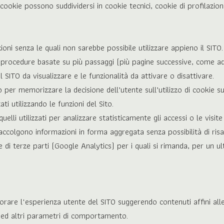
 i cookie possono suddividersi in cookie tecnici, cookie di profilazion
zioni senza le quali non sarebbe possibile utilizzare appieno il SITO.
procedure basate su più passaggi (più pagine successive, come ad 
l SITO da visualizzare e le funzionalità da attivare o disattivare.
o per memorizzare la decisione dell’utente sull’utilizzo di cookie s
ti utilizzando le funzioni del Sito.
elli utilizzati per analizzare statisticamente gli accessi o le visite
ccolgono informazioni in forma aggregata senza possibilità di risali
di terze parti (Google Analytics) per i quali si rimanda, per un u
liorare l'esperienza utente del SITO suggerendo contenuti affini al
ti ed altri parametri di comportamento.