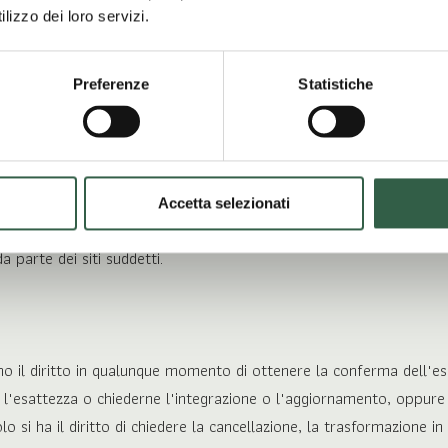
 i cookie possono suddividersi in cookie tecnici, cookie di profilazion
lizzo dei loro servizi.
al SITO vedi
l'apposita sezione.
Preferenze
Statistiche
umenti elettronici o comunque automatizzati, informatici o telemat
. Specifiche misure di sicurezza sono osservate per prevenire la perdi
bblighi di adeguamento a misure minime di sicurezza.
contenere link ad altri siti web, non gestiti dal presente TITOLA
Accetta selezionati
ie, pubblicazioni di contenuto morale illecito, pubblicità, banner o
a parte dei siti suddetti.
hanno il diritto in qualunque momento di ottenere la conferma dell'
ne l'esattezza o chiederne l'integrazione o l'aggiornamento, oppur
si ha il diritto di chiedere la cancellazione, la trasformazione in 