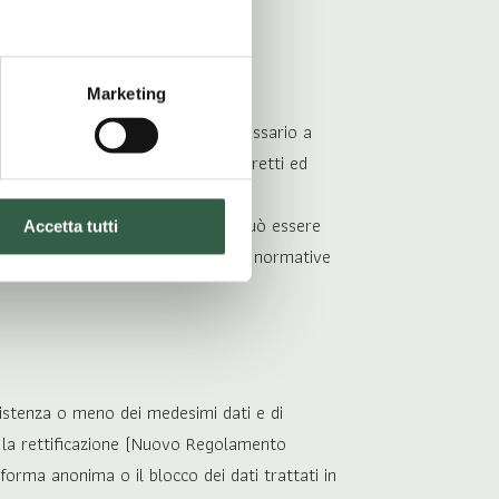
e, cookie di terze parti.
Marketing
ici per il tempo strettamente necessario a
ta dei dati, usi illeciti o non corretti ed
RE DEL TRATTAMENTO il quale non può essere
Accetta tutti
 file non conformi alle disposizioni normative
esistenza o meno dei medesimi dati e di
e la rettificazione (Nuovo Regolamento
forma anonima o il blocco dei dati trattati in