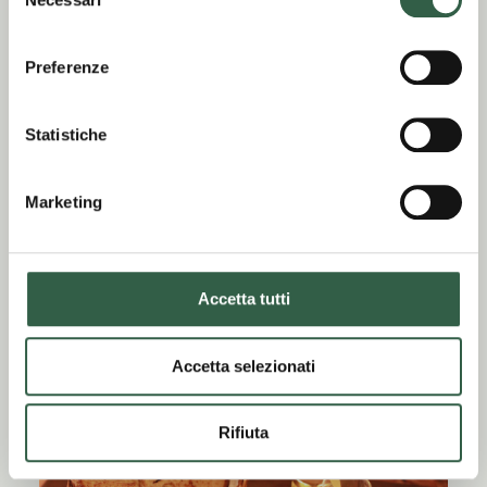
del
consenso
Preferenze
Statistiche
La Bottega dei
monaci
Marketing
Ha una vasta gamma di
prodotti monastici
Accetta tutti
Accetta selezionati
Rifiuta