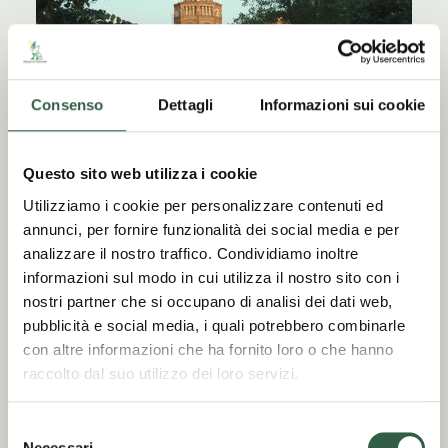
Visite guidate
Consenso
Dettagli
Informazioni sui cookie
Organizziamo le visite
Questo sito web utilizza i cookie
guidate in Abbazia,
chiostro, Mulino e Cappella
Utilizziamo i cookie per personalizzare contenuti ed
San Bernardo
annunci, per fornire funzionalità dei social media e per
analizzare il nostro traffico. Condividiamo inoltre
informazioni sul modo in cui utilizza il nostro sito con i
nostri partner che si occupano di analisi dei dati web,
pubblicità e social media, i quali potrebbero combinarle
con altre informazioni che ha fornito loro o che hanno
raccolto dal suo utilizzo dei loro servizi.
Selezione
Necessari